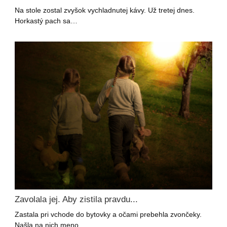
Na stole zostal zvyšok vychladnutej kávy. Už tretej dnes.
Horkastý pach sa…
Zavolala jej. Aby zistila pravdu...
Zastala pri vchode do bytovky a očami prebehla zvončeky.
Našla na nich meno,…