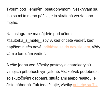
Tvorím pod "jemným" pseudonymom. Neskrývam sa,
iba sa mi to meno páči a je to skrátená verzia toho
môjho.
Na Instagrame ma nájdete pod účtom
@autorka_z_malej_izby. A keď chcete vedieť, keď
napíšem niečo nové,
prihláste sa do newslettera
, vždy
vám o tom dám vedieť.
A ešte jedna vec. Všetky postavy a charaktery sú
v mojich príbehoch vymyslené. Akákoľvek podobnosť
so skutočnými osobami, situáciami alebo realitou je
čisto náhodná. Tak teda čítajte, všetky
príbehy sú TU
.