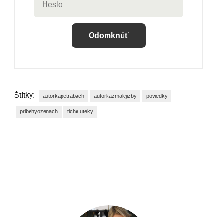
Odomknúť
Štítky:
autorkapetrabach
autorkazmalejizby
poviedky
pribehyozenach
tiche uteky