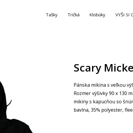
Tašky
Tričká
Klobúky
VYŠI SI
Scary Mick
Pánska mikina s veľkou vý
Rozmer výšivky 90 x 130 mm 
mikiny s kapucňou so šnúr
bavlna, 35% polyester, fle