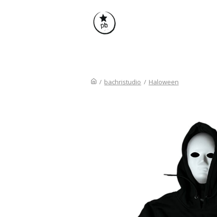
/
bachristudio
/
Haloween