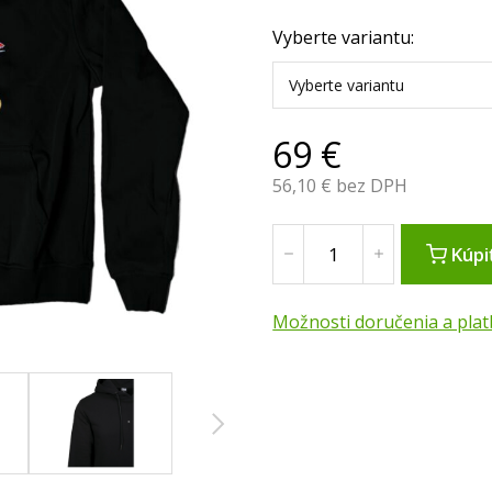
Vyberte variantu:
Vyberte variantu
69
€
56,10
€ bez DPH
Kúpi
Možnosti doručenia a plat