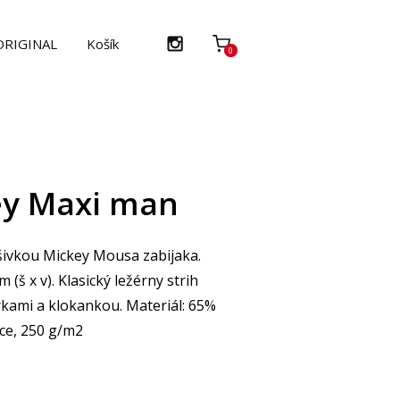
 ORIGINAL
Košík
0
ey Maxi man
šivkou Mickey Mousa zabijaka.
(š x v). Klasický ležérny strih
kami a klokankou. Materiál: 65%
ece, 250 g/m2