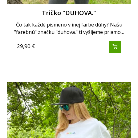
Tričko "DUHOVA."
Čo tak každé písmeno v inej farbe dúhy? Našu
"farebnú" značku "duhova." ti vyšijeme priamo…
29,90
€